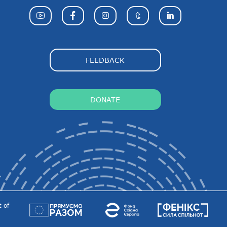
FEEDBACK
DONATE
 of