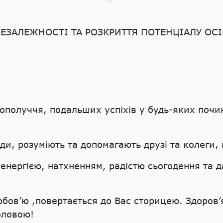
НЕЗАЛЕЖНОСТІ ТА РОЗКРИТТЯ ПОТЕНЦІАЛУ ОС
гополуччя, подальших успіхів у будь-яких поч
ди, розуміють та допомагають друзі та колеги,
 енергією, натхненням, радістю сьогодення та
бов’ю ,повертається до Вас сторицею. Здоров’
оловою!