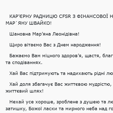
КАР’ЄРНУ РАДНИЦЮ CFSR З ФІНАНСОВОЇ 
МАР`ЯНУ ШВАЙКО!
Шановна Мар’яна Леонідівна!
Щиро вітаємо Вас з Днем народження!
Бажаємо Вам міцного здоров’я, щастя, бла
та сподіваннях.
Хай Вас підтримують та надихають рідні лю
Хай доля збагачує Вас життєвою мудрістю,
життєвий шлях!
Нехай усе хороше, зроблене з душею та лю
затишку, Божої ласки та мирного неба над г