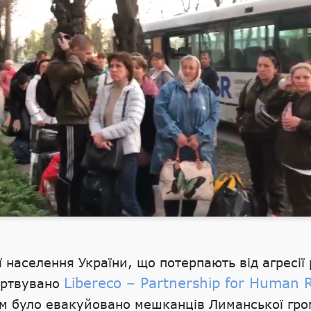
ї населення України, що потерпають від агресії
Libereco – Partnership for Human R
ертвувано
м було евакуйовано мешканців Лиманської гром