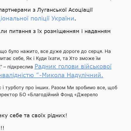
артнерами з Луганської Асоціації
іональної поліції України
.
и питання з їх розміщенням і наданням
 що було нажито, все дуже дороге до серця. На
тає себе, Як і Куди їхати, та Хто зможе їм
Радник голови військової
” – підкреслив
 інвалідністю “-Микола Надулічний.
 і турботу про інших. Разом Ми зробимо все, щоб
 Директор БО «Благодійний Фонд «Джерело
ку себе та своїх рідних!
!!