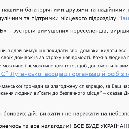
з нашими багаторічними друзями та надійними п
Нац
адулічним та підтримки місцевого підрозділу
 – зустріли вимушених переселенців, вирішил
они людей вимушені покидати свої домівки, кидати все,
своїх домівок із за страху невідомості. Кожна людина пи
се можливе і неможливе для того, щоб допомогти іншим.
 ГС” Луганської асоціації організацій осіб з
иманської громади за злагоджену співпрацю, за Ваш час
ажання людини виїхати до безпечного місця.” – сказав
 бойових дій, виїхати і не наражати на небезпе
рнемось та все налагодим! ВСЕ БУДЕ УКРАЇНА!!!