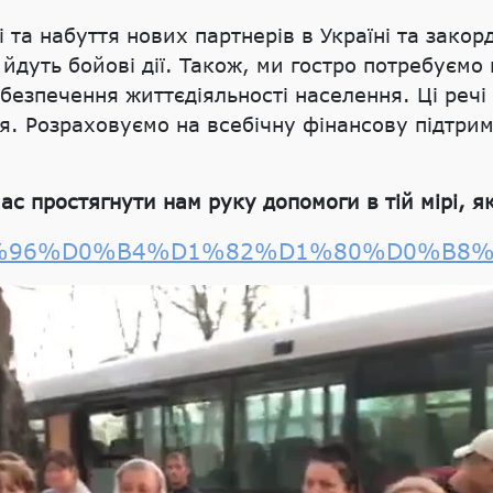
і та набуття нових партнерів в Україні та зако
 йдуть бойові дії. Також, ми гостро потребуємо
безпечення життєдіяльності населення. Ці речі
. Розраховуємо на всебічну фінансову підтрим
ас простягнути нам руку допомоги в тій мірі, я
BF%D1%96%D0%B4%D1%82%D1%80%D0%