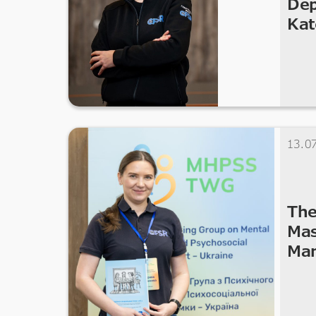
Dep
Kat
13.0
The
Mas
Man
Pr