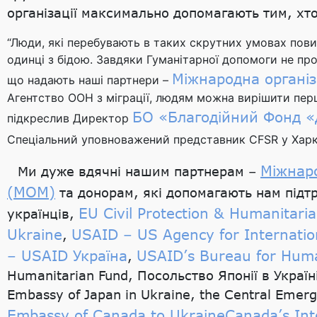
організації максимально допомагають тим, хт
“Люди, які перебувають в таких скрутних умовах пови
одинці з бідою. Завдяки Гуманітарної допомоги не пр
Міжнародна організа
що надають наші партнери –
Агентство ООН з міграції, людям можна вирішити перш
БО «Благодійний Фонд 
підкреслив Директор
Cпеціальний уповноважений представник CFSR у Харк
Міжнаро
Ми дуже вдячні нашим партнерам –
(МОМ)
та донорам, які допомагають нам підт
EU Civil Protection & Humanitaria
українців,
Ukraine
USAID – US Agency for Internati
,
– USAID Україна
USAID’s Bureau for Huma
,
Humanitarian Fund, Посольство Японії в 
Embassy of Japan in Ukraine, the Central Emer
Embassy of Canada to Ukraine
Canada’s Int