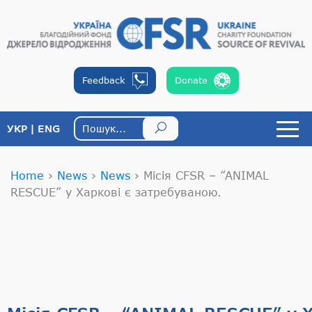
Feedback
Donate
УКР
ENG
Home
›
News
›
News
›
Місія CFSR – “ANIMAL
RESCUE” у Харкові є затребуваною.