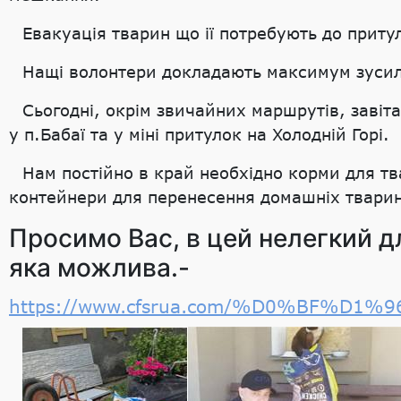
Евакуація тварин що ії потребують до притул
Нащі волонтери докладають максимум зусиль
Сьогодні, окрім звичайних маршрутів, завіт
у п.Бабаї та у міні притулок на Холодній Горі.
Нам постійно в край необхідно корми для тв
контейнери для перенесення домашніх тварин, 
Просимо Вас, в цей нелегкий дл
яка можлива.-
https://www.cfsrua.com/%D0%BF