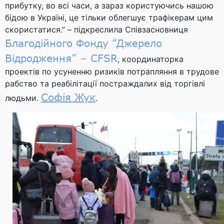
прибутку, во всі часи, а зараз користуючись нашою
бідою в Україні, це тільки облегшує трафікерам цим
скористатися.” – підкреслила Співзасновниця
Благодійного Фонду “Джерело
Відродження” – CFSR
, координаторка
проектів по усуненню ризиків потрапляння в трудове
рабство та реабілітації постраждалих від торгівлі
Софія Жук
людьми.
.