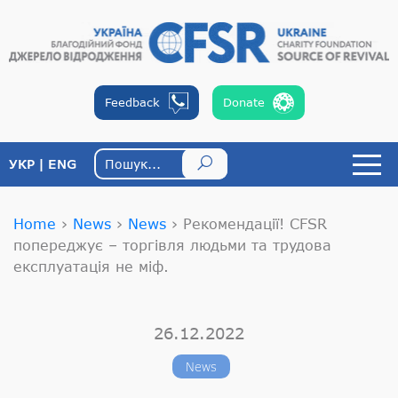
Feedback
Donate
УКР
ENG
Home
›
News
›
News
›
Рекомендації! CFSR
попереджує – торгівля людьми та трудова
експлуатація не міф.
26.12.2022
News