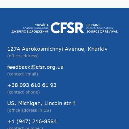
127А Aerokosmichnyi Avenue, Kharkiv
(office address)
feedback@cfsr.org.ua
(contact email)
+38 093 610 61 93
(contact phone)
US, Michigan, Lincoln str 4
(office address in US)
+1 (947) 216-8584
(contact number)