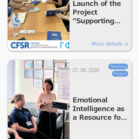
Launch of the
Project
“Supporting
Humanitarian
Improvements
More details
for Essential
Living &
Dignity”
Teaching
07.08.2026
Project
Emotional
Intelligence as
a Resource for
the Team