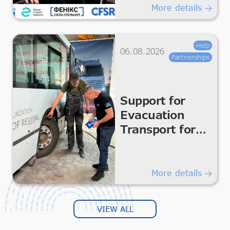
More details
Help
06.08.2026
Partnerships
Support for
Evacuation
Transport for
Safe
Humanitarian
Transportation
More details
VIEW ALL