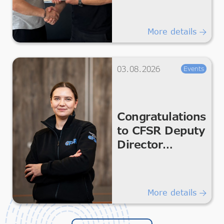
Missions!
More details
03.08.2026
Events
Congratulations
to CFSR Deputy
Director
Kateryna
Melnykova
More details