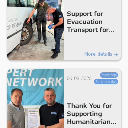
Support for
Evacuation
Transport for
Safe
Humanitarian
Transportation
More details
Meetings
06.08.2026
Partnerships
Thank You for
Supporting
Humanitarian