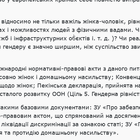
ідносимо не тільки важіль жінка-чоловік, рівніс
бах і можливостях людей з фізичними вадами. 
жб і інфраструктурних об҆єктів і. т. д. )? Чи р
 гендеру є значно ширшим, ніж суспільство зв
іжнародні нормативні-правові акти з даного пи
совно жінок і домашньому насильству; Конвенц
щодо жінок; Пекінська декларація, прийнята на 
сталого розвитку ООН (Ціль 5. Гендерна рівніст
такими базовими документами: ЗУ «Про забезпе
-правовим актом, що спрямований на досягненн
 ліквідації дискримінації за ознакою статі; ЗУ «
ння та протидію домашньому насильству».