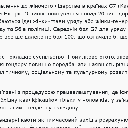
влення до жіночого лідерства в країнах G7 (Кан
та Нігерії. Останнє опитування понад 20 тис. д
аються ідеї жінки-глави уряду або жінки-генер
ряду та 56 в політиці. Середній бал G7 для уряд
це все ще далеко не бал 100, що означало б, щ
ас покладає суспільство. Помилково ототожнюв
я гендеру повинно передбачати наявність рівних
олітичному, соціальному та культурному розвит
’язані з процедурою працевлаштування, де існ
бхідну кваліфікацію» тільки у чоловіків, у зв’
ають саме гендерну складову.
ндерні квоти як тимчасовий захід з розрахунку 
о у європейських країнах себе повністю випра