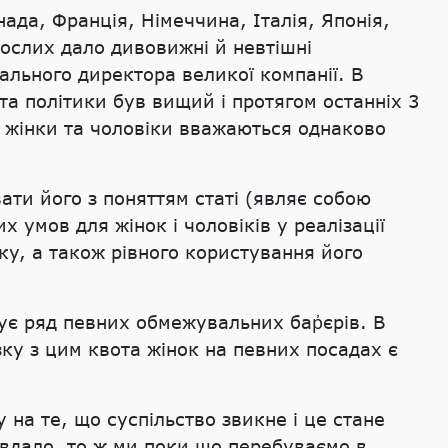
ада, Франція, Німеччина, Італія, Японія,
орослих дало дивовижні й невтішні
ального директора великої компанії. В
у та політики був вищий і протягом останніх 3
о жінки та чоловіки вважаються однаково
ати його з поняттям статі (являє собою
 умов для жінок і чоловіків у реалізації
ку, а також рівного користування його
ує ряд певних обмежувальних бар҆єрів. В
язку з цим квота жінок на певних посадах є
на те, що суспільство звикне і це стане
вдало, то ж ми поки що перебуваємо в