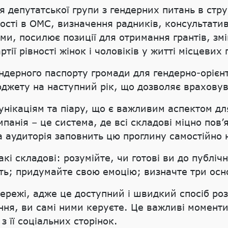
ня депутатської групи з гендерних питань в ст
ності в ОМС, визначення радників, консультати
и, посилює позиції для отримання грантів, зм
ії рівності жінок і чоловіків у житті місцевих 
ндерного паспорту громади для гендерно-орієнт
юджету на наступний рік, що дозволяє враховув
нікаціям та піару, що є важливим аспектом для
панія – це система, де всі складові міцно пов
а аудиторія заповнить цю проглину самостійно н
і складові: розумійте, чи готові ви до публічн
сть; придумайте свою емоцію; визначте три ос
мережі, адже це доступний і швидкий спосіб р
ня, ви самі ними керуєте. Це важливі моменти,
 її соціальних сторінок.