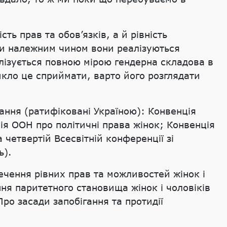
ть прав та обов’язків, а й рівність
Чи належним чином вони реалізуються
еалізується повною мірою гендерна складова в
икло це сприймати, варто його розглядати
тання (ратифіковані Україною): Конвенція
ія ООН про політичні права жінок; Конвенція
четвертій Всесвітній конференції зі
ь).
чення рівних прав та можливостей жінок і
я паритетного становища жінок і чоловіків
Про засади запобігання та протидії