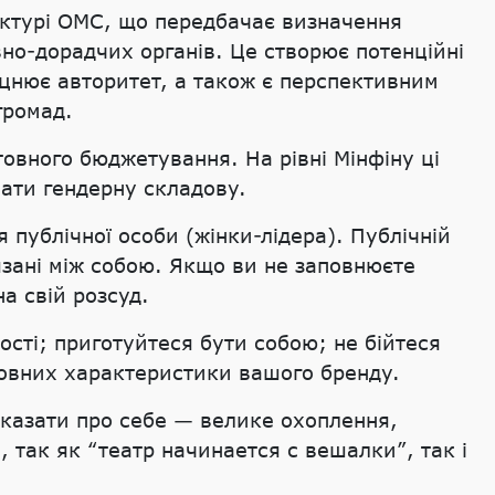
руктурі ОМС, що передбачає визначення
вно-дорадчих органів. Це створює потенційні
іцнює авторитет, а також є перспективним
громад.
овного бюджетування. На рівні Мінфіну ці
ати гендерну складову.
 публічної особи (жінки-лідера). Публічній
’язані між собою. Якщо ви не заповнюєте
а свій розсуд.
ості; приготуйтеся бути собою; не бійтеся
новних характеристики вашого бренду.
озказати про себе — велике охоплення,
 так як “театр начинается с вешалки”, так і