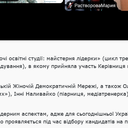
чі освітні студії: майстерня лідерки» (цикл тр
ядування), в якому прийняла участь Керівниця
ькій Жіночій Демократичній Мережі, а також О
их»), Інні Наливайко (піарниця, медіатренерка),
дерним аспектам, адже для сьогоднішньої Укра
 проявляється під час відбору кандидатів на пе