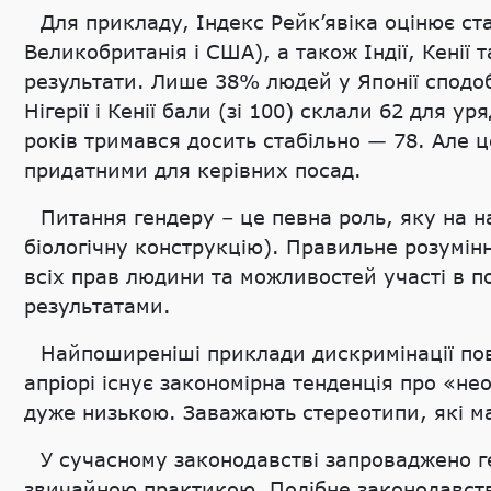
Для прикладу, Індекс Рейк’явіка оцінює ста
Великобританія і США), а також Індії, Кенії 
результати. Лише 38% людей у Японії сподоб
Нігерії і Кенії бали (зі 100) склали 62 для у
років тримався досить стабільно — 78. Але 
придатними для керівних посад.
Питання гендеру – це певна роль, яку на н
біологічну конструкцію). Правильне розумінн
всіх прав людини та можливостей участі в п
результатами.
Найпоширеніші приклади дискримінації пов
апріорі існує закономірна тенденція про «нео
дуже низькою. Заважають стереотипи, які м
У сучасному законодавстві запроваджено ге
звичайною практикою. Подібне законодавств