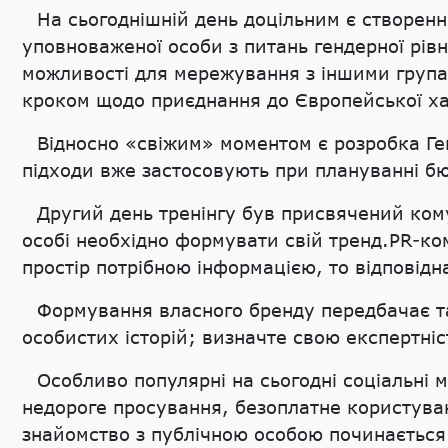
На сьогоднішній день доцільним є створен
уповноваженої особи з питань гендерної рів
можливості для мережування з іншими групам
кроком щодо приєднання до Європейської харт
Відносно «свіжим» моментом є розробка Ге
підходи вже застосовують при плануванні б
Другий день тренінгу був присвячений кому
особі необхідно формувати свій тренд.PR-ком
простір потрібною інформацією, то відповідн
Формування власного бренду передбачає так
особистих історій; визначте свою експертні
Особливо популярні на сьогодні соціальні 
недороге просування, безоплатне користуван
знайомство з публічною особою починається з