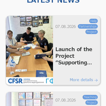
Help
07.08.2026
Partnerships
Project
Launch of the
Project
“Supporting
Humanitarian
Improvements
More details
for Essential
Living &
Dignity”
Teaching
07.08.2026
Project