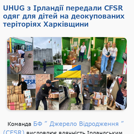
UHUG з Ірландії передали CFSR
одяг для дітей на деокупованих
теріторіях Харківщини
БФ ” Джерело Відродження ”
Команда
(CFSR)
висловлює вдячність Ірландським