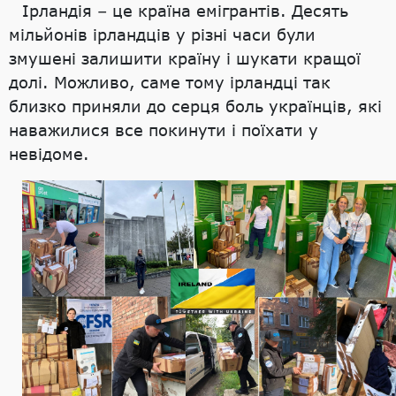
Ірландія – це країна емігрантів. Десять
мільйонів ірландців у різні часи були
змушені залишити країну і шукати кращої
долі. Можливо, саме тому ірландці так
близко приняли до серця боль українців, які
наважилися все покинути і поїхати у
невідоме.