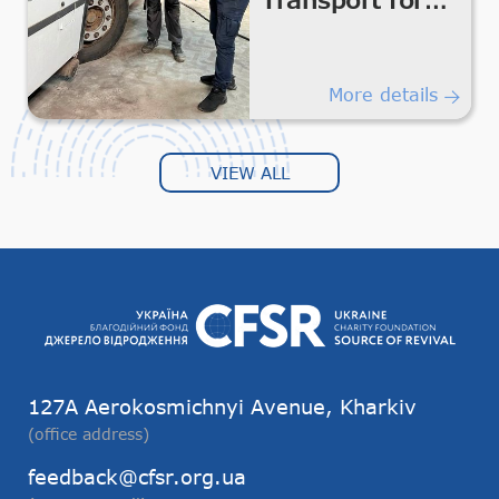
Safe
Humanitarian
Transportation
More details
VIEW ALL
127А Aerokosmichnyi Avenue, Kharkiv
(office address)
feedback@cfsr.org.ua