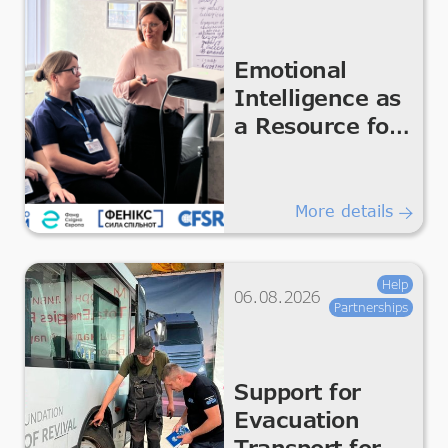
Emotional
Intelligence as
a Resource for
the Team
More details
Help
06.08.2026
Partnerships
Support for
Evacuation
Transport for