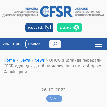
Feedback
Donate
УКР
ENG
Home
›
News
›
News
›
UHUG з Ірландії передали
CFSR одяг для дітей на деокупованих теріторіях
Харківщини
26.12.2022
News