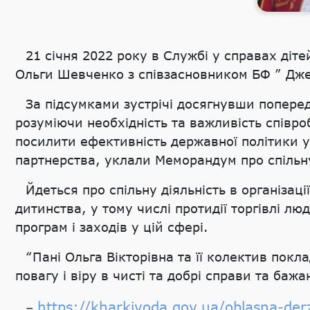
21 січня 2022 року в Службі у справах діте
Ольги Шевченко з співзасновником БФ ” Дж
За підсумками зустрічі досягнувши попередн
розуміючи необхідність та важливість співро
посилити ефективність державної політики у
партнерства, уклали Меморандум про спільну
Йдеться про спільну діяльність в організац
дитинства, у тому числі протидії торгівлі лю
програм і заходів у цій сфері.
“Пані Ольга Вікторівна та її колектив пок
повагу і віру в чисті та добрі справи та баж
https://kharkivoda.gov.ua/oblasna-derz
–