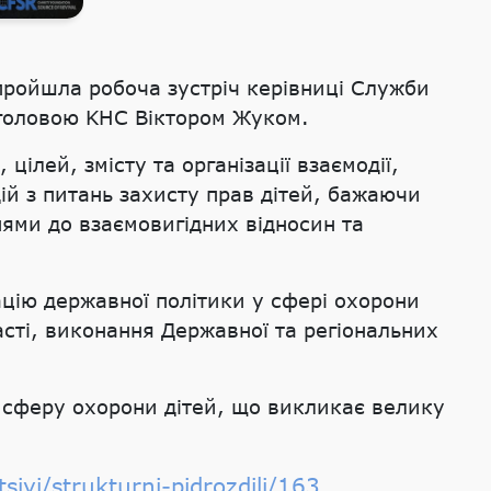
ї пройшла робоча зустріч керівниці Служби
 головою KHC Віктором Жуком.
ілей, змісту та організації взаємодії,
ій з питань захисту прав дітей, бажаючи
ями до взаємовигідних відносин та
зацію державної політики у сфері охорони
ласті, виконання Державної та регіональних
у сферу охорони дітей, що викликає велику
iyi/strukturni-pidrozdili/163