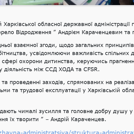
й Харківської обласної державної адміністраці
ерело Відродження ” Андрієм Караченцевим та
ьої взаємної згоди, щодо загальних принципів, ц
бітництва, усвідомлюючи важливість спільних д
 сфері охорони дитинства, керуючись прагненн
 діяльність між ССД ХОДА та CFSR.
ії та проведенні заходів, спрямованих на реалі
дьми та трудової експлуатації у Харківській об
ладають чималі зусилля та головне добру душу 
ання їх творити ” – Андрій Караченцев.
havna-administratsiya/struktura-administrats